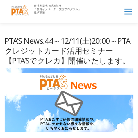
コ
ン
メニュー
テ
ン
ツ
へ
HOME
PTA’Sとは▼
PTA業務アウトソース▼
PTA’S News.44～12/11(土)20:00～PTA
ス
キ
クレジットカード活用セミナー
ッ
PTAお役立ち情報▼
先生へ
企業の方へ▼
【PTA’Sでクレカ】開催いたします。
プ
資料一覧▼
よくある質問
ログイン
新規登録