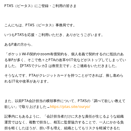
PTA’S（ピータス）にご登録・ご利用の皆さま
こんにちは、PTA’S（ピータス）事務局です。
いつもPTA’Sを応援・ご利用いただき、ありがとうございます。
あるP連の方から、
「ポケットWi-Fi契約やzoom有償契約を、個人名義で契約するのに抵抗のあ
る単Pが多く、そこで色々とPTAの改革やIT化などがストップしてしまってい
ました。【PTA’Sでクレカ】は救世主です」とご連絡をいただきました。
そうなんです、PTAがクレジットカードを持つことができれば、推し進めら
れるIT化や改革があります。
また、以前PTA会計担当の横領事件について、PTA’Sの「調べて欲しい教えて
欲しい」で取り上げました→
https://ptas.site/ouryo/
記事内にもあるように、「会計担当者だけに大きな責任が生じるような組織
運営ではなく、複数で担当し、相互に監督協力することで、一人にかかる負
担を軽くしたほうが、担い手も増え、組織としてもリスクを軽減できるた