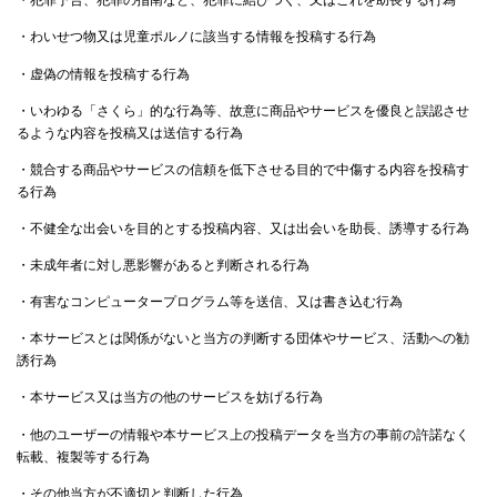
・わいせつ物又は児童ポルノに該当する情報を投稿する行為
・虚偽の情報を投稿する行為
・いわゆる「さくら」的な行為等、故意に商品やサービスを優良と誤認させ
るような内容を投稿又は送信する行為
・競合する商品やサービスの信頼を低下させる目的で中傷する内容を投稿す
る行為
・不健全な出会いを目的とする投稿内容、又は出会いを助長、誘導する行為
・未成年者に対し悪影響があると判断される行為
・有害なコンピュータープログラム等を送信、又は書き込む行為
・本サービスとは関係がないと当方の判断する団体やサービス、活動への勧
誘行為
・本サービス又は当方の他のサービスを妨げる行為
・他のユーザーの情報や本サービス上の投稿データを当方の事前の許諾なく
転載、複製等する行為
・その他当方が不適切と判断した行為