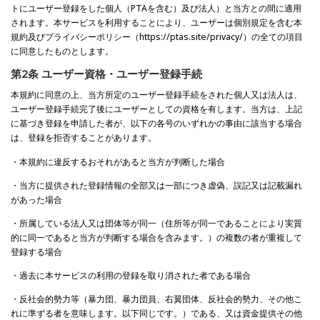
トにユーザー登録をした個人（PTAを含む）及び法人）と当方との間に適用
されます。本サービスを利用することにより、ユーザーは個別規定を含む本
規約及びプライバシーポリシー（https://ptas.site/privacy/）の全ての項目
に同意したものとします。
第2条 ユーザー資格・ユーザー登録手続
本規約に同意の上、当方所定のユーザー登録手続をされた個人又は法人は、
ユーザー登録手続完了後にユーザーとしての資格を有します。当方は、上記
に基づき登録を申請した者が、以下の各号のいずれかの事由に該当する場合
は、登録を拒否することがあります。
・本規約に違反するおそれがあると当方が判断した場合
・当方に提供された登録情報の全部又は一部につき虚偽、誤記又は記載漏れ
があった場合
・所属している法人又は団体等が同一（住所等が同一であることにより実質
的に同一であると当方が判断する場合を含みます。）の複数の者が重複して
登録する場合
・過去に本サービスの利用の登録を取り消された者である場合
・反社会的勢力等（暴力団、暴力団員、右翼団体、反社会的勢力、その他こ
れに準ずる者を意味します。以下同じです。）である、又は資金提供その他