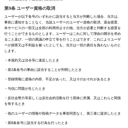
第9条 ユーザー資格の取消
ユーザーが以下各号のいずれかに該当すると当方が判断した場合、当方は、
事前に通知することなく、当該ユーザーのユーザー資格の取消、退会措置、
本サービスの一部又は全部の利用停止その他、当方が必要と判断する措置を
行うことができるものとします。ユーザーはこれに対して理由の開示を求め
ること及び、一切の異議の申立て等を行うことはできず、これによりユーザ
ーが損害又は不利益を被ったとしても、当方は一切の責任を負わないものと
します。
・本規約又は法令等に違反したとき
・第2条各号の事由に該当することが判明したとき
・登録情報に虚偽の内容、不足があった、又はそのおそれがあるとき
・与信に問題が生じたとき
・反社会勢力等若しくは反社会的活動を行う団体に所属、又はこれらと関係
を有するとき
・他のユーザーの情報や投稿データを事前同意なく、第三者に提供したとき
・第8条各号に該当する行為を行ったとき