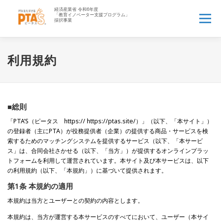
コ
ン
メニュー
テ
ン
ツ
へ
HOME
PTA’Sとは▼
PTA業務アウトソース▼
利用規約
ス
キ
ッ
PTAお役立ち情報▼
先生へ
企業の方へ▼
プ
■総則
「PTA’S（ピータス https:// https://ptas.site/）」（以下、「本サイト」）
資料一覧▼
よくある質問
ログイン
新規登録
の登録者（主にPTA）が役務提供者（企業）の提供する商品・サービスを検
索するためのマッチングシステムを提供するサービス（以下、「本サービ
ス」は、合同会社さかせる（以下、「当方」）が提供するオンラインプラッ
トフォームを利用して運営されています。本サイト及び本サービスは、以下
の利用規約（以下、「本規約」）に基づいて提供されます。
第1条 本規約の適用
本規約は当方とユーザーとの契約の内容とします。
本規約は、当方が運営する本サービスのすべてにおいて、ユーザー（本サイ