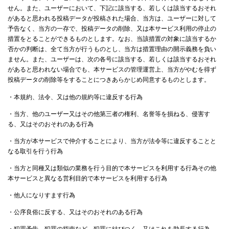
せん。また、ユーザーにおいて、下記に該当する、若しくは該当するおそれ
があると思われる投稿データが投稿された場合、当方は、ユーザーに対して
予告なく、当方の一存で、投稿データの削除、又は本サービス利用の停止の
措置をとることができるものとします。なお、当該措置の対象に該当するか
否かの判断は、全て当方が行うものとし、当方は措置理由の開示義務を負い
ません。また、ユーザーは、次の各号に該当する、若しくは該当するおそれ
があると思われない場合でも、本サービスの管理運営上、当方がやむを得ず
投稿データの削除等をすることにつきあらかじめ同意するものとします。
・本規約、法令、又は他の規約等に違反する行為
・当方、他のユーザー又はその他第三者の権利、名誉等を損ねる、侵害す
る、又はそのおそれのある行為
・当方が本サービスで仲介することにより、当方が法令等に違反することと
なる取引を行う行為
・当方と同種又は類似の業務を行う目的で本サービスを利用する行為その他
本サービスと異なる営利目的で本サービスを利用する行為
・他人になりすます行為
・公序良俗に反する、又はそのおそれのある行為
・犯罪予告、犯罪の指南など、犯罪に結びつく、又はこれを助長する行為