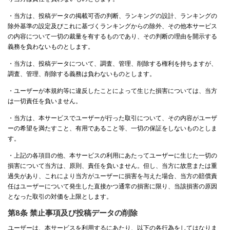
・当方は、投稿データの掲載可否の判断、ランキングの設計、ランキングの
除外基準の設定及びこれに基づくランキングからの除外、その他本サービス
の内容について一切の裁量を有するものであり、その判断の理由を開示する
義務を負わないものとします。
・当方は、投稿データについて、調査、管理、削除する権利を持ちますが、
調査、管理、削除する義務は負わないものとします。
・ユーザーが本規約等に違反したことによって生じた損害については、当方
は一切責任を負いません。
・当方は、本サービスでユーザーが行った取引について、その内容がユーザ
ーの希望を満たすこと、有用であること等、一切の保証をしないものとしま
す。
・上記の各項目の他、本サービスの利用にあたってユーザーに生じた一切の
損害について当方は、原則、責任を負いません。但し、当方に故意または重
過失があり、これにより当方がユーザーに損害を与えた場合、当方の賠償責
任はユーザーについて発生した直接かつ通常の損害に限り、当該損害の原因
となった取引の対価を上限とします。
第8条 禁止事項及び投稿データの削除
ユーザーは、本サービスを利用するにあたり、以下の各行為をしてはなりま