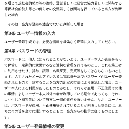
を通じて反社会的勢力等の維持、運営若しくは経営に協力若しくは関与する
等反社会的勢力等との何らかの交流若しくは関与を行っていると当方が判断
した場合
・その他、当方が登録を適当でないと判断した場合
第3条 ユーザー情報の入力
ユーザー登録手続では、必要な情報を虚偽なく正確に入力してください。
第4条 パスワードの管理
パスワードは、他人に知られることがないよう、ユーザー本人が責任をもっ
て保管し、定期的に変更するなど適切な管理を行うものとし、これを第三者
に利用させたり、貸与、譲渡、名義変更、売買等をしてはならないものとし
ます。入力されたメールアドレス又は電話番号及びパスワードがユーザー登
録されたものと一致することを当方の所定の方法により確認した場合、ユー
ザー本人による利用があったものとみなし、それらが盗用、不正使用その他
の事情によりユーザー本人以外の者が利用している場合であっても、それに
より生じた損害等について当方は一切の責任を負いません。なお、ユーザー
は、パスワードが盗用、不正使用等されていることが判明した場合には、直
ちにその旨を当方に通知するとともに、当方からの指示に従うものとしま
す。
第5条 ユーザー登録情報の変更