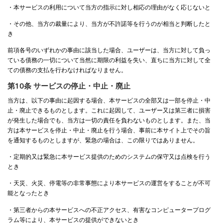
・本サービスの利用について当方の指示に対し相応の理由がなく応じないと
・その他、当方の裁量により、当方が不許諾等を行うのが相当と判断したと
き
前項各号のいずれかの事由に該当した場合、ユーザーは、当方に対して負っ
ている債務の一切について当然に期限の利益を失い、直ちに当方に対して全
ての債務の支払を行わなければなりません。
第10条 サービスの停止・中止・廃止
当方は、以下の事由に起因する場合、本サービスの全部又は一部を停止・中
止・廃止できるものとします。これに起因して、ユーザー又は第三者に損害
が発生した場合でも、当方は一切の責任を負わないものとします。また、当
方は本サービスを停止・中止・廃止を行う場合、事前に本サイト上でその旨
を通知するものとしますが、緊急の場合は、この限りではありません。
・定期的又は緊急に本サービス提供のためのシステムの保守又は点検を行う
とき
・天災、火災、停電等の非常事態により本サービスの運営をすることが不可
能となったとき
・第三者からの本サービスへの不正アクセス、有害なコンピュータープログ
ラム等により、本サービスの提供ができないとき