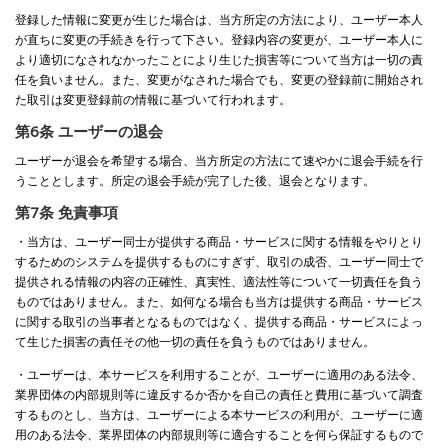
登録した情報に変更が生じた場合は、当方所定の方法により、ユーザー本人
が直ちに変更の手続きを行って下さい。登録内容の変更が、ユーザー本人に
より適切になされなかったことにより生じた損害等について当方は一切の責
任を負いません。また、変更がなされた場合でも、変更の登録前に開始され
た取引は変更登録前の情報に基づいて行われます。
第6条 ユーザーの退会
ユーザーが退会を希望する場合、当方所定の方法にて速やかに退会手続を行
うこととします。所定の退会手続が完了した後、退会となります。
第7条 免責事項
・当方は、ユーザー同士が提供する商品・サービスに関する情報をやりとり
するためのシステムを提供するものにすぎず、取引の成否、ユーザー同士で
提供される情報の内容の正確性、真実性、適法性等について一切責任を負う
ものではありません。また、如何なる場合も当方は提供する商品・サービス
に関する取引の当事者となるものではなく、提供する商品・サービスによっ
て生じた損害の責任その他一切の責任を負うものではありません。
・ユーザーは、本サービスを利用することが、ユーザーに適用のある法令、
業界団体の内部規則等に違反するか否かを自己の責任と費用に基づいて調査
するものとし、当方は、ユーザーによる本サービスの利用が、ユーザーに適
用のある法令、業界団体の内部規則等に適合することを何ら保証するもので