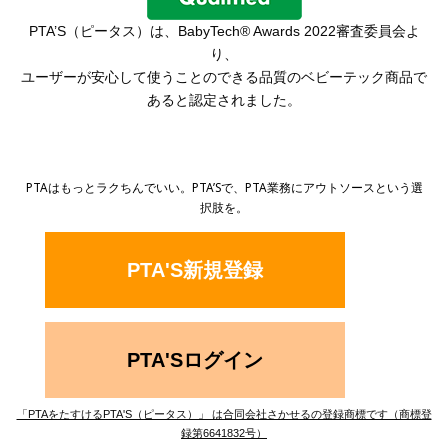
PTA’S（ピータス）は、
BabyTech® Awards 2022審査委員会よ
り、
ユーザーが安心して使うことのできる品質の
ベビーテック商品で
あると認定されました。
PTAはもっとラクちんでいい。PTA’Sで、PTA業務にアウトソースという選
択肢を。
PTA'S新規登録
PTA'Sログイン
「PTAをたすけるPTA'S（ピータス）」 は合同会社さかせるの登録商標です（商標登
録第6641832号）