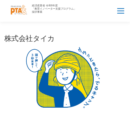
コ
ン
メニュー
テ
ン
ツ
へ
HOME
PTA’Sとは▼
PTA業務アウトソース▼
株式会社タイカ
ス
キ
ッ
PTAお役立ち情報▼
先生へ
企業の方へ▼
プ
資料一覧▼
よくある質問
ログイン
新規登録