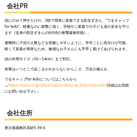
会社PR
頭にのせて押すだけの、3秒で簡単に装着できる防災ずきん、”でるキャップ
for kids”。軽量なのに衝撃に強く、学校やご家庭での子ども達の安全を守り
ます（従来の防災ずきんの約5倍の衝撃緩衝性能）。
避難時に子供の人数などを把握しやすいように、学年ごとに色分けが可能。
軽くて装着が簡単なため、敏感なお子さんにも手早く着けてあげられます。
頭の外周サイズ（50～54cm）まで対応。
有事はいつどこで起こるかわからないからこそ、万全の備えを。
でるキャップfor kidsについてはこちらから
→
https://taica.co.jp/pla/product/derucap_kids/index.html
詳細はお気軽
にお問い合せ下さい。
会社住所
東京都葛飾区高砂5-39-4