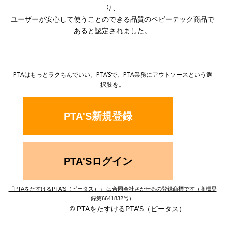
り、
ユーザーが安心して使うことのできる品質の
ベビーテック商品で
あると認定されました。
PTAはもっとラクちんでいい。PTA’Sで、PTA業務にアウトソースという選
択肢を。
PTA'S新規登録
PTA'Sログイン
「PTAをたすけるPTA'S（ピータス）」 は合同会社さかせるの登録商標です（商標登
録第6641832号）
© PTAをたすけるPTA’S（ピータス）.