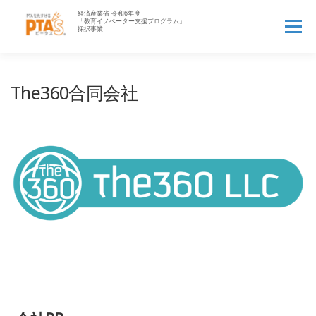
コ
ン
メニュー
テ
ン
ツ
へ
HOME
PTA’Sとは▼
PTA業務アウトソース▼
The360合同会社
ス
キ
ッ
PTAお役立ち情報▼
先生へ
企業の方へ▼
プ
資料一覧▼
よくある質問
ログイン
新規登録