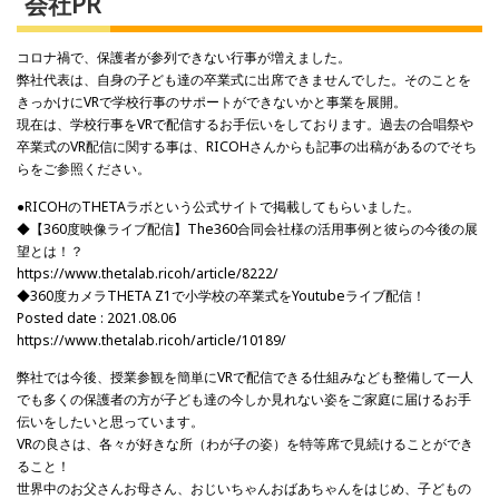
会社PR
コロナ禍で、保護者が参列できない行事が増えました。
弊社代表は、自身の子ども達の卒業式に出席できませんでした。そのことを
きっかけにVRで学校行事のサポートができないかと事業を展開。
現在は、学校行事をVRで配信するお手伝いをしております。過去の合唱祭や
卒業式のVR配信に関する事は、RICOHさんからも記事の出稿があるのでそち
らをご参照ください。
●RICOHのTHETAラボという公式サイトで掲載してもらいました。
◆【360度映像ライブ配信】The360合同会社様の活用事例と彼らの今後の展
望とは！？
https://www.thetalab.ricoh/article/8222/
◆360度カメラTHETA Z1で小学校の卒業式をYoutubeライブ配信！
Posted date : 2021.08.06
https://www.thetalab.ricoh/article/10189/
弊社では今後、授業参観を簡単にVRで配信できる仕組みなども整備して一人
でも多くの保護者の方が子ども達の今しか見れない姿をご家庭に届けるお手
伝いをしたいと思っています。
VRの良さは、各々が好きな所（わが子の姿）を特等席で見続けることができ
ること！
世界中のお父さんお母さん、おじいちゃんおばあちゃんをはじめ、子どもの