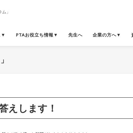
ス▼
PTAお役立ち情報▼
先生へ
企業の方へ▼
い」
答えします！