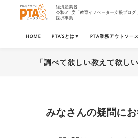
コ
ン
テ
ン
ツ
HOME
PTA’Sとは▼
PTA業務アウトソー
へ
ス
キ
「調べて欲しい教えて欲し
ッ
プ
みなさんの疑問にお