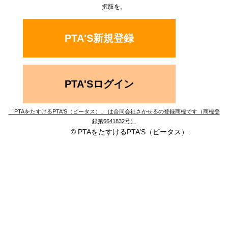
択肢を。
PTA'S新規登録
PTA'Sログイン
「PTAをたすけるPTA'S（ピータス）」 は合同会社さかせるの登録商標です（商標登
録第6641832号）
© PTAをたすけるPTA’S（ピータス）.