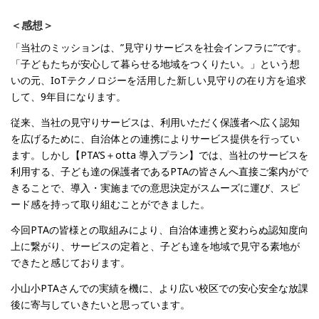
＜感想＞
「当社のミッションは、”見守りサービスを社会インフラに”です。
「子どもたちが安心して暮らせる地域をつくりたい。」という想
いの元、IoTテクノロジーを活用した新しい見守りの在り方を追求
して、9年目になります。
従来、当社の見守りサービスは、利用いただく保護者へ広く認知
を広げるために、自治体との連携によりサービス提供を行ってい
ます。しかし【PTA’S＋otta 導入プラン】では、当社のサービスを
利用する、子ども達の保護者であるPTAの皆さんへ直接ご案内がで
きることで、導入・実施までの意思決定がスムーズに運び、スピ
ード感を持って取り組むことができました。
今回PTAの皆様との取組みにより、自治体連携と変わらぬ認知度向
上に繋がり、サービスの定着と、子ども達を地域で見守る素地が
できたと感じております。
小山小PTAさんでの実績を機に、より広い校区での安心安全な放課
後に寄与していきたいと思っています。