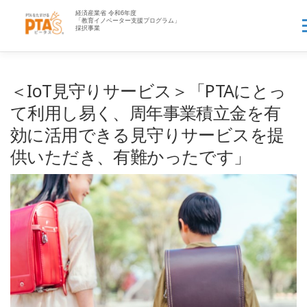
コ
ン
メ
テ
ン
ツ
へ
HOME
PTA’Sとは▼
PTA業務アウトソース▼
＜IoT見守りサービス＞「PTAにとっ
ス
キ
て利用し易く、周年事業積立金を有
ッ
PTAお役立ち情報▼
先生へ
企業の方へ▼
効に活用できる見守りサービスを提
プ
供いただき、有難かったです」
資料一覧▼
よくある質問
ログイン
新規登録