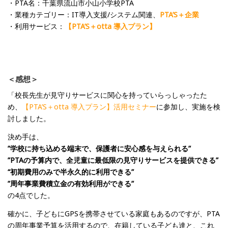
・PTA名：千葉県流山市小山小学校PTA
・業種カテゴリー：IT導入支援/システム関連、
PTA’S＋企業
・利用サービス：
【PTA’S＋otta 導入プラン】
＜感想＞
「校長先生が見守りサービスに関心を持っていらっしゃったた
め、
【PTA’S＋otta 導入プラン】活用セミナー
に参加し、実施を検
討しました。
決め手は、
”学校に持ち込める端末で、保護者に安心感を与えられる”
”PTAの予算内で、全児童に最低限の見守りサービスを提供できる”
“初期費用のみで半永久的に利用できる”
”周年事業費積立金の有効利用ができる”
の4点でした。
確かに、子どもにGPSを携帯させている家庭もあるのですが、PTA
の周年事業予算を活用するので、在籍している子ども達と、これ