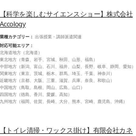
【科学を楽しむサイエンスショー】株式会社
Accology
業種カテゴリー：
出張授業・講師派遣関連
対応可能エリア：
北海道地方（北海道）
東北地方（青森、岩手、宮城、秋田、山形、福島）
中部地方（新潟、富山、石川、福井、山梨、長野、岐阜、静岡、愛知）
関東地方（東京、茨城、栃木、群馬、埼玉、千葉、神奈川）
近畿地方（京都、大阪、三重、滋賀、兵庫、奈良、和歌山）
中国地方（鳥取、島根、岡山、広島、山口）
四国地方（徳島、香川、愛媛、高知）
九州地方（福岡、佐賀、長崎、大分、熊本、宮崎、鹿児島、沖縄）
【トイレ清掃・ワックス掛け】有限会社カネ