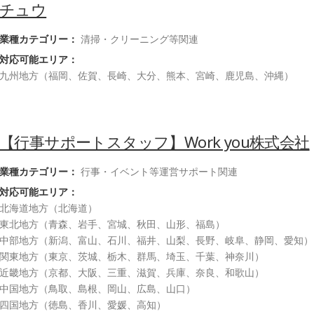
チュウ
業種カテゴリー：
清掃・クリーニング等関連
対応可能エリア：
九州地方（福岡、佐賀、長崎、大分、熊本、宮崎、鹿児島、沖縄）
【行事サポートスタッフ】Work you株式会社
業種カテゴリー：
行事・イベント等運営サポート関連
対応可能エリア：
北海道地方（北海道）
東北地方（青森、岩手、宮城、秋田、山形、福島）
中部地方（新潟、富山、石川、福井、山梨、長野、岐阜、静岡、愛知）
関東地方（東京、茨城、栃木、群馬、埼玉、千葉、神奈川）
近畿地方（京都、大阪、三重、滋賀、兵庫、奈良、和歌山）
中国地方（鳥取、島根、岡山、広島、山口）
四国地方（徳島、香川、愛媛、高知）