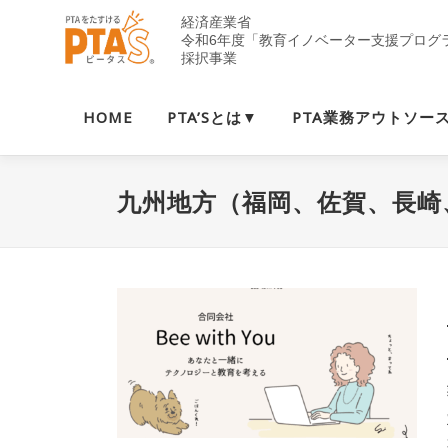
コ
ン
テ
ン
ツ
HOME
PTA’Sとは▼
PTA業務アウトソー
へ
ス
キ
九州地方（福岡、佐賀、長崎
ッ
プ