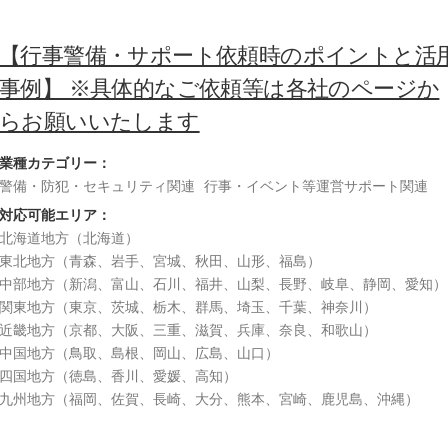
【行事警備・サポート依頼時のポイントと活
事例】 ※具体的なご依頼等は各社のページか
らお願いいたします
業種カテゴリー：
警備・防犯・セキュリティ関連
行事・イベント等運営サポート関連
対応可能エリア：
北海道地方（北海道）
東北地方（青森、岩手、宮城、秋田、山形、福島）
中部地方（新潟、富山、石川、福井、山梨、長野、岐阜、静岡、愛知）
関東地方（東京、茨城、栃木、群馬、埼玉、千葉、神奈川）
近畿地方（京都、大阪、三重、滋賀、兵庫、奈良、和歌山）
中国地方（鳥取、島根、岡山、広島、山口）
四国地方（徳島、香川、愛媛、高知）
九州地方（福岡、佐賀、長崎、大分、熊本、宮崎、鹿児島、沖縄）