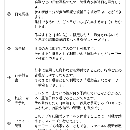
会議などの日程調整のため、管理者が候補日を設定しま
す。
参加者は自分が参加可能な候補日を複数選ぶことができ
②
日程調整
ます。
集計できるので、どの日がいちばん集まるかすぐに分か
ります。
作成すると［通知先］に指定した人に通知されるので、
欠席者や議事録承認者への共有がスムーズです。
③
議事録
役員のみに限定しての公開も可能です。
そのまま引継書として利用でき「運動会」などキーワー
ド検索もできます。
行事に使用した資料なども添付できるため、行事ごとの
行事報告
管理がしやすくなります。
④
書
そのまま引継書として利用でき「運動会」などキーワー
ド検索もできます。
カレンダー上でいつ誰が何を予約しているかが分かるた
施設・備
め、重複予約を避けることができます。
⑤
品予約
予約登録したら［申請］し、役員が承認するプロセスが
あるため、施設や備品の管理にも有効です。
このアプリに随時ファイルを保管することで、引継が効
ファイル
率よくスムーズに行なえます。
⑥
管理
キーワードで検索することもでき、ファイルの更新履歴