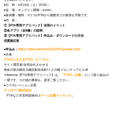
●日 時：4月16日（土）20:00～
●会 場：オンライン開催（zoom）
●参加費：無料 ※1つのPTAから複数名での参加も可能です。
●内 容：
①【PTA専用アプリパック】活用のメリット
②各アプリ（全8種）の説明
③【PTA専用アプリパック】申込み・ダウンロードの方法
④質疑応答
●申込み：
https://ptas-kintone20220416.peatix.com/
●主催
PTAをたすけるPTA’S（ピータス）
サイト運営者/合同会社さかせる
神奈川県川崎市川崎区駅前本町11-2 川崎フロンティアビル4F
※kintone【PTA専用アプリパック】は、
「PTA’S＋企業」
という取り組みの
一環です。その他の事例も、是非ご覧ください。
●コラボレーション企業
サイボウズ株式会社
「PTAなど非営利団体向け
チーム応援ライセンス
」