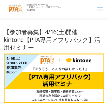
コ
ン
メニュー
テ
ン
ツ
へ
HOME
PTA’Sとは▼
PTA業務アウトソース▼
【参加者募集】4/16(土)開催
ス
キ
kintone【PTA専用アプリパック】活
ッ
PTAお役立ち情報▼
先生へ
企業の方へ▼
用セミナー
プ
資料一覧▼
よくある質問
ログイン
新規登録