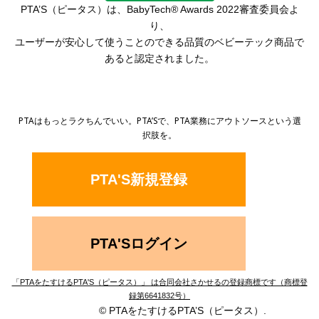
PTA’S（ピータス）は、
BabyTech® Awards 2022審査委員会よ
り、
ユーザーが安心して使うことのできる品質の
ベビーテック商品で
あると認定されました。
PTAはもっとラクちんでいい。PTA’Sで、PTA業務にアウトソースという選
択肢を。
PTA'S新規登録
PTA'Sログイン
「PTAをたすけるPTA'S（ピータス）」 は合同会社さかせるの登録商標です（商標登
録第6641832号）
© PTAをたすけるPTA’S（ピータス）.