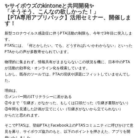
✨サイボウズのkintoneと共同開発✨
「そうそう、こんなの欲しかった！」
【PTA専用アプリパック】活用セミナー、開催しま
す！
新型コロナウイルス感染症に伴うPTA活動の制限も、今年で3年目に突入しま
す。
PTA’Sには、「何とかしたい。でも、どうすればいいかわからない」といった
PTAからの声が多数寄せられています。
物理的に集まれず、情報共有がままならないこの状況を機に、日本中のPTA
が活動の効率化・オンライン化を模索しています。
しかし、既存のツールでは、PTAの現状や課題にフィットしていませんでし
た。
理由は、
①メンバー間のITリテラシーに差がある
②今まで「引継ぎ」がなかった、もしくは口頭だった（引継ぎ書類がない）
③年間を見通した計画が立てにくい（引継ぎがないから立てられない）
からだと思われます。
そこでPTA’Sは、登録PTAとFacebook上のPTA’Sコミュニティに呼びかけて意
見を募り、サイボウズ協力のもと、以下のポイントを押さえた、アプリを開
発いたしました。