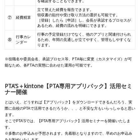
を確認することもできます。
立て替えた経費を報告できます。
領収書の貼付や受け取り方法の選択も可能です。
⑦
経費精算
［登録］したら［申請］し、会長が承認するプロセスが
あるため、経費の流れを明確にできます。
行事の予定登録だけでなく、他のアプリと関連付けられ
行事カレ
⑧
るため、年間の見通しが立てやすく、管理もしやすくな
ンダー
ります。
※役職名や委員会名、承認プロセス等、PTA毎に変更（カスタマイズ）が可
能なため、各PTAの実態に合わせた運用が可能です。
PTA’S＋kintone【PTA専用アプリパック】活用セミ
ナー開催
とはいえ、どうすれば【アプリパック】をダウンロードできるんだろう、実
際に自校のPTAで活用できるだろうか、、、と不安な方もいらっしゃると思い
ます。
そこでPTA’Sでは、【PTA専用アプリパック】活用セミナーを開催いたしま
す。
※多数のお申込みが予想されます。先着順となりますので、早めのお申込み
をお勧めいたします。