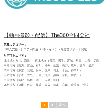
【動画撮影・配信】The360合同会社
業種カテゴリー：
IT導入支援・システム関連
行事・イベント等運営サポート関連
対応可能エリア：
北海道地方（北海道）
東北地方（青森、岩手、宮城、秋田、山形、福島）
中部地方（新潟、富山、石川、福井、山梨、長野、岐阜、静岡、愛知）
関東地方（東京、茨城、栃木、群馬、埼玉、千葉、神奈川）
近畿地方（京都、大阪、三重、滋賀、兵庫、奈良、和歌山）
中国地方（鳥取、島根、岡山、広島、山口）
九州地方（福岡、佐賀、長崎、大分、熊本、宮崎、鹿児島、沖縄）
投
稿
1
2
次へ