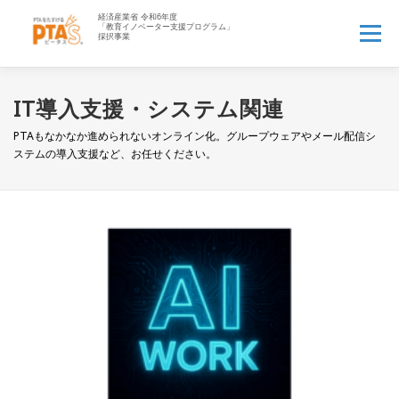
コ
ン
メニュー
テ
ン
ツ
へ
HOME
PTA’Sとは▼
PTA業務アウトソース▼
IT導入支援・システム関連
ス
キ
PTAもなかなか進められないオンライン化。グループウェアやメール配信シ
ッ
ステムの導入支援など、お任せください。
PTAお役立ち情報▼
先生へ
企業の方へ▼
プ
資料一覧▼
よくある質問
ログイン
新規登録