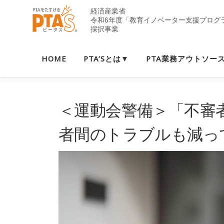
コ
ン
テ
ン
ツ
HOME
PTA’Sとは▼
PTA業務アウトソー
へ
ス
キ
ッ
＜運動会警備＞「不審
プ
者間のトラブルも減っ