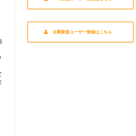
企業新規ユーザー登録はこちら
現
、
り
て
実