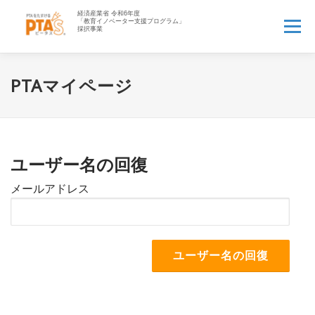
コ
ン
メニュー
テ
ン
ツ
へ
HOME
PTA’Sとは▼
PTA業務アウトソース▼
PTAマイページ
ス
キ
ッ
PTAお役立ち情報▼
先生へ
企業の方へ▼
プ
ユーザー名の回復
資料一覧▼
よくある質問
ログイン
新規登録
メールアドレス