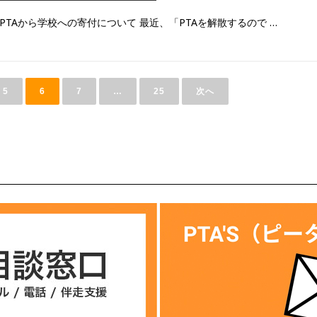
PTAから学校への寄付について 最近、「PTAを解散するので …
5
6
7
…
25
次へ