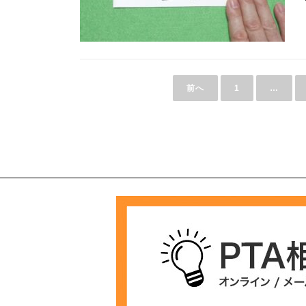
投
稿
前へ
1
…
の
ペ
ー
ジ
送
り