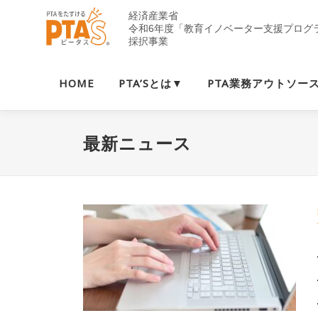
コ
ン
テ
ン
ツ
HOME
PTA’Sとは▼
PTA業務アウトソー
へ
ス
キ
最新ニュース
ッ
プ