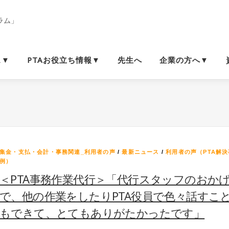
ス▼
PTAお役立ち情報▼
先生へ
企業の方へ▼
集金・支払・会計・事務関連_利用者の声
/
最新ニュース
/
利用者の声（PTA解決
例）
＜PTA事務作業代行＞「代行スタッフのおか
で、他の作業をしたりPTA役員で色々話すこ
もできて、とてもありがたかったです」